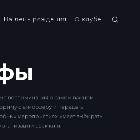
На день рождения
О клубе
афы
емые воспоминания о самом важном
торимую атмосферу и передать
добных мероприятиях, умеет выбирать
 организации съемки и