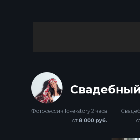
Свадебный
Фотосессия love-story 2 часа
Свадеб
от
8 000 руб.
о