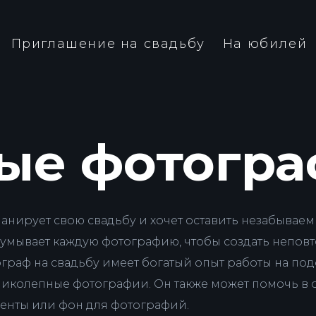
Приглашение на свадьбу
На юбилей
ые фотогр
ланирует свою свадьбу и хочет оставить незабыва
умывает каждую фотографию, чтобы создать непов
ограф на свадьбу имеет богатый опыт работы на по
великолепные фотографии. Он также может помочь в
енты или фон для фотографий.