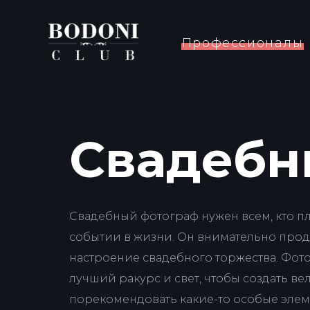
Профессионалы
Свадебн
Свадебный фотограф нужен всем, кто п
событии в жизни. Он внимательно прод
настроение свадебного торжества. Фот
лучший ракурс и свет, чтобы создать 
порекомендовать какие-то особые элем