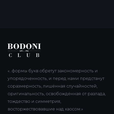
«...формы букв обретут закономерность и
упорядоченность, и перед нами предстанут
соразмерность, лишённая случайностей,
оригинальность, освобождённая от разлада,
тождество и симметрия,
восторжествовавшие над хаосом.»