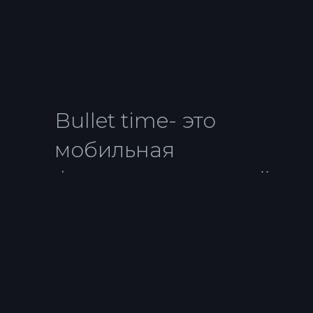
Bullet time- это
мобильная
фотозона, в которой
применяется
техника
комбинированной
съёмки,