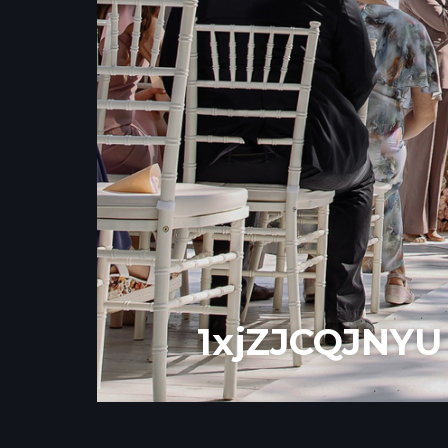
5vnZnTZocIA