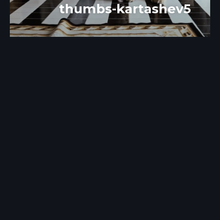
thumbs-kartashev5