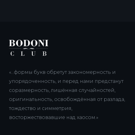
«...формы букв обретут закономерность и
упорядоченность, и перед нами предстанут
соразмерность, лишённая случайностей,
оригинальность, освобождённая от разлада,
тождество и симметрия,
восторжествовавшие над хаосом.»