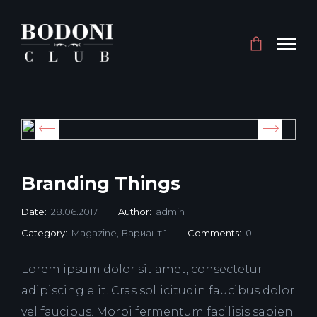
Branding Things
Date:
28.06.2017
Author:
admin
Category:
Magazine
,
Вариант 1
Comments:
0
Lorem ipsum dolor sit amet, consectetur
adipiscing elit. Cras sollicitudin faucibus dolor
vel faucibus. Morbi fermentum facilisis sapien