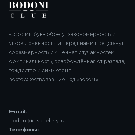
«...формы букв обретут закономерность и
упорядоченность, и перед нами предстанут
соразмерность, лишённая случайностей,
оригинальность, освобождённая от разлада,
тождество и симметрия,
восторжествовавшие над хаосом.»
E-mail:
bodoni@1svadebny.ru
Телефоны: