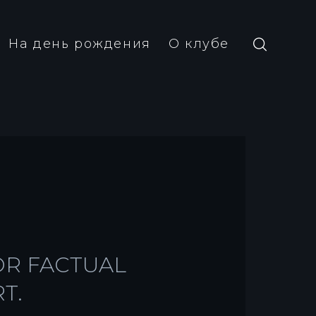
На день рождения
О клубе
OR FACTUAL
T.