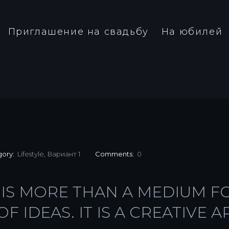
Приглашение на свадьбу
На юбилей
gory:
Lifestyle
,
Вариант 1
Comments:
0
S MORE THAN A MEDIUM F
IDEAS. IT IS A CREATIVE AR