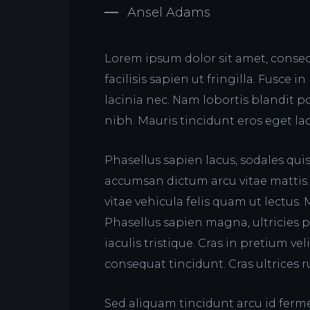
Ansel Adams
Lorem ipsum dolor sit amet, consect
facilisis sapien ut fringilla. Fusce i
lacinia nec. Nam lobortis blandit 
nibh. Mauris tincidunt eros eget lac
Phasellus sapien lacus, sodales qui
accumsan dictum arcu vitae mattis
vitae vehicula felis quam ut lectus. 
Phasellus sapien magna, ultricies pla
iaculis tristique. Cras in pretium ve
consequat tincidunt. Cras ultrices r
Sed aliquam tincidunt arcu id fer