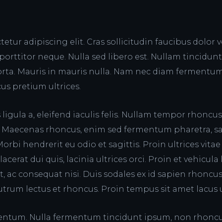
etur adipiscing elit. Cras sollicitudin faucibus dolor
n porttitor neque. Nulla sed libero est. Nullam tincidunt 
porta. Mauris in mauris nulla. Nam nec diam fermentum
us pretium ultrices.
s ligula a, eleifend iaculis felis. Nullam tempor rhonc
. Maecenas rhoncus, enim sed fermentum pharetra, 
Morbi hendrerit eu odio et sagittis. Proin ultrices vitae
cerat dui quis, lacinia ultrices orci. Proin et vehicula
lit, ac consequat nisi. Duis sodales ex id sapien rhoncu
utrum lectus et rhoncus. Proin tempus sit amet lacus u
mentum. Nulla fermentum tincidunt ipsum, non rhoncu