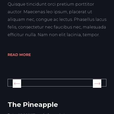
Quisque tincidunt orci pretium porttitor
auctor. Maecenas leo ipsum, placerat ut
aliquam nec, congue ac lectus. Phasellus lacus
felis, consectetur nec faucibus nec, malesuada
efficitur nulla. Nam non elit lacinia, tempor.
READ MORE
The Pineapple