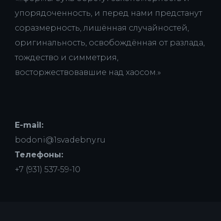
упорядоченность, и перед нами предстанут
соразмерность, лишённая случайностей,
оригинальность, освобождённая от разлада,
тождество и симметрия,
восторжествовавшие над хаосом.»
E-mail:
bodoni@1svadebny.ru
Телефоны:
+7 (931) 537-59-10