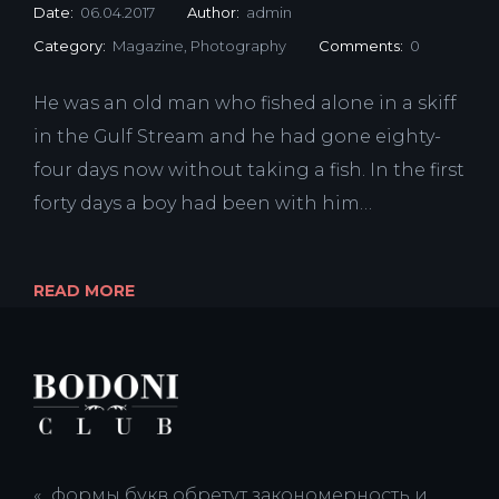
Date:
06.04.2017
Author:
admin
Category:
Magazine
,
Photography
Comments:
0
He was an old man who fished alone in a skiff
in the Gulf Stream and he had gone eighty-
four days now without taking a fish. In the first
forty days a boy had been with him…
READ MORE
«...формы букв обретут закономерность и