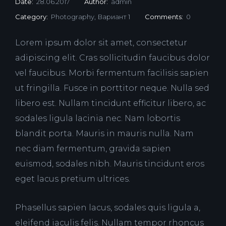
Date:
28.06.2017
Author:
admin
Category:
Photography
,
Вариант 1
Comments:
0
Lorem ipsum dolor sit amet, consectetur
adipiscing elit. Cras sollicitudin faucibus dolor
vel faucibus. Morbi fermentum facilisis sapien
ut fringilla. Fusce in porttitor neque. Nulla sed
libero est. Nullam tincidunt efficitur libero, ac
sodales ligula lacinia nec. Nam lobortis
blandit porta. Mauris in mauris nulla. Nam
nec diam fermentum, gravida sapien
euismod, sodales nibh. Mauris tincidunt eros
eget lacus pretium ultrices.
Phasellus sapien lacus, sodales quis ligula a,
eleifend iaculis felis. Nullam tempor rhoncus