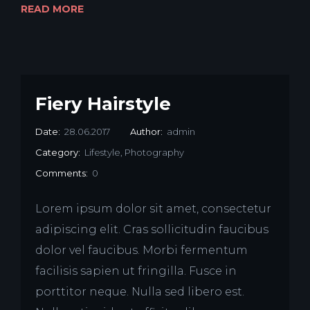
READ MORE
Fiery Hairstyle
Date:
28.06.2017
Author:
admin
Category:
Lifestyle
,
Photography
Comments:
0
Lorem ipsum dolor sit amet, consectetur
adipiscing elit. Cras sollicitudin faucibus
dolor vel faucibus. Morbi fermentum
facilisis sapien ut fringilla. Fusce in
porttitor neque. Nulla sed libero est.