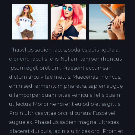
Phasellus sapien lacus, sodales quis ligula a,
eleifend iaculis felis. Nullam tempor rhoncus
ipsum eget pretium. Praesent accumsan
dictum arcu vitae mattis. Maecenas rhoncus,
enim sed fermentum pharetra, sapien augue
ullamcorper quam, vitae vehicula felis quam
ut lectus. Morbi hendrerit eu odio et sagittis.
Proin ultrices vitae orci id cursus. Fusce vel
augue ex. Phasellus sapien magna, ultricies
placerat dui quis, lacinia ultrices orci. Proin et