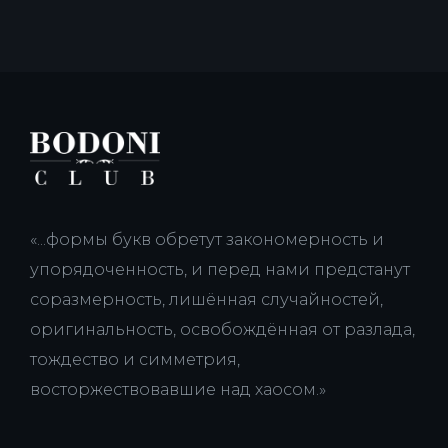
«...формы букв обретут закономерность и
упорядоченность, и перед нами предстанут
соразмерность, лишённая случайностей,
оригинальность, освобождённая от разлада,
тождество и симметрия,
восторжествовавшие над хаосом.»