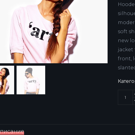
Hooder
silhoue
modern 
soft sh
new lo
jacket
front, 
slante
Катег
писание