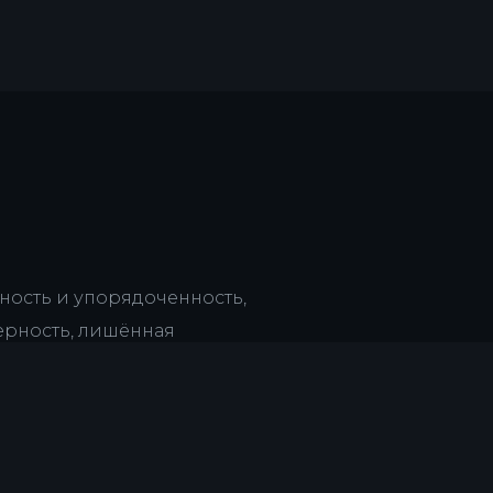
рность и упорядоченность,
ерность, лишённая
свобождённая от разлада,
ествовавшие над хаосом.»