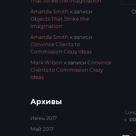
That Strike the Imagination
О
Amanda Smith
к записи
Objects That Strike the
Imagination
Amanda Smith
к записи
Convince Clients to
Commission Crazy Ideas
Mark Wilson
к записи
Convince
Clients to Commission Crazy
Ideas
Архивы
Long
Июнь 2017
PR
Май 2017