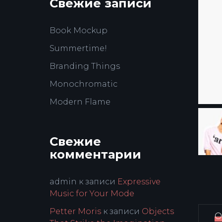
Свежие записи
Book Mockup
Summertime!
Branding Things
Monochromatic
Modern Flame
Свежие
комментарии
admin
к записи
Expressive
Music for Your Mode
Petter Moris
к записи
Objects
О