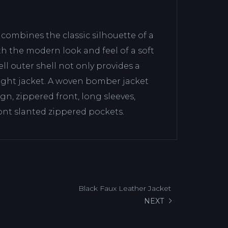
ombines the classic silhouette of a
ith the modern look and feel of a soft
hell outer shell not only provides a
light jacket. A woven bomber jacket
gn, zippered front, long sleeves,
ont slanted zippered pockets.
Black Faux Leather Jacket
NEXT