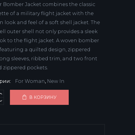
 Bomber Jacket combines the classic
tte of a military flight jacket with the
look and feel of a soft shell jacket. The
ell outer shell not only provides a sleek
ok to the flight jacket. A woven bomber
 featuring a quilted design, zippered
long sleeves, ribbed trim, and two front
d zippered pockets.
ории:
For Woman
,
New In
В КОРЗИНУ