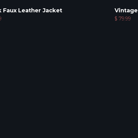
k Faux Leather Jacket
Vintage
9
$
79.99