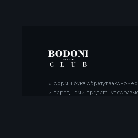
«...формы букв обретут закономе
и перед нами предстанут соразм
случайностей, оригинальность, о
тождество и симметрия, восторж