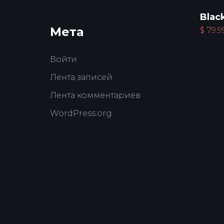
Blac
Мета
$
79.9
Войти
Лента записей
Лента комментариев
WordPress.org