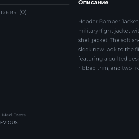
Описание
тзывы (0)
Hooder Bomber Jacket c
military flight jacket w
shell jacket. The soft s
sleek new look to the f
featuring a quilted desi
ribbed trim, and two fr
 Maxi Dress
EVIOUS