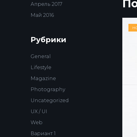
По
Апрель 2017
Май 2016
H
Рубрики
General
Lifestyle
Magazine
Photography
Uncategorized
UX / UI
Web
Вариант 1