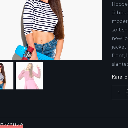
Hooder
silhoue
modern 
soft sh
new lo
jacket
front, 
slante
Катег
писание