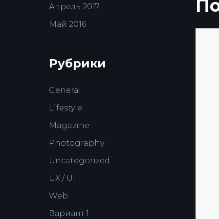
По
Апрель 2017
Май 2016
Рубрики
General
Lifestyle
Magazine
Photography
Uncategorized
UX / UI
Web
Вариант 1