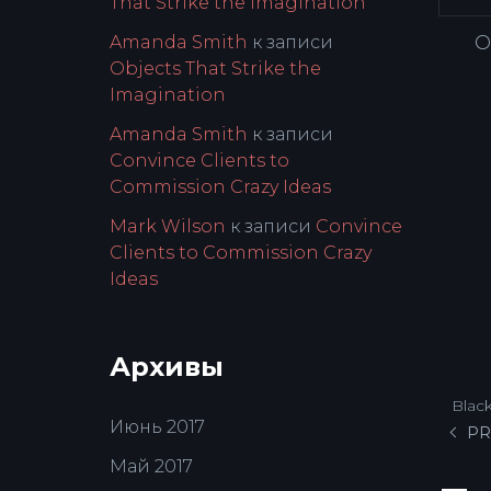
That Strike the Imagination
О
Amanda Smith
к записи
Objects That Strike the
Imagination
Amanda Smith
к записи
Convince Clients to
Commission Crazy Ideas
Mark Wilson
к записи
Convince
Clients to Commission Crazy
Ideas
Архивы
Black
Июнь 2017
PR
Май 2017