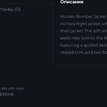
Описание
тзывы (0)
Hooder Bomber Jacket c
military flight jacket w
shell jacket. The soft s
sleek new look to the f
featuring a quilted desi
ribbed trim, and two fr
 Bra with Lace
EVIOUS