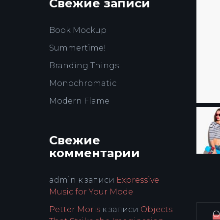
Свежие записи
Book Mockup
Summertime!
Branding Things
Monochromatic
Modern Flame
Свежие
комментарии
admin
к записи
Expressive
Music for Your Mode
Petter Moris
к записи
Objects
О