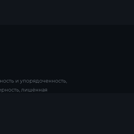
рность и упорядоченность,
ерность, лишённая
свобождённая от разлада,
ествовавшие над хаосом.»