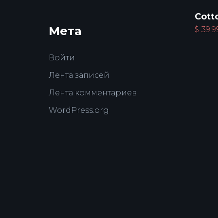
Cott
Мета
$
39.9
Войти
Лента записей
Лента комментариев
WordPress.org