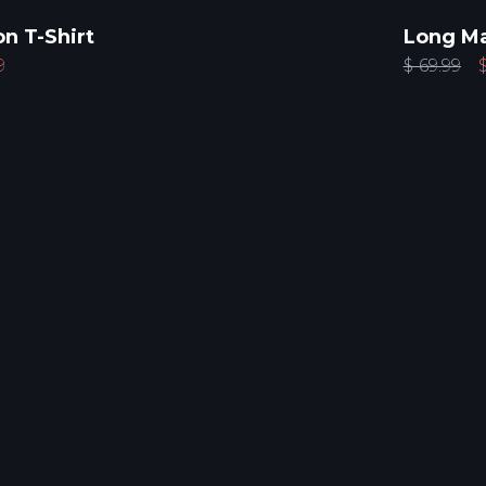
on T-Shirt
Long Ma
9
$
69.99