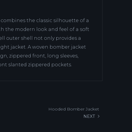
ombines the classic silhouette of a
ith the modern look and feel of a soft
hell outer shell not only provides a
light jacket. A woven bomber jacket
gn, zippered front, long sleeves,
ont slanted zippered pockets.
Hooded Bomber Jacket
NEXT