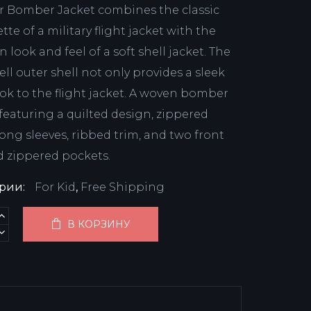
 Bomber Jacket combines the classic
tte of a military flight jacket with the
look and feel of a soft shell jacket. The
ell outer shell not only provides a sleek
ok to the flight jacket. A woven bomber
 featuring a quilted design, zippered
long sleeves, ribbed trim, and two front
d zippered pockets.
ории:
For Kid
,
Free Shipping
В КОРЗИНУ