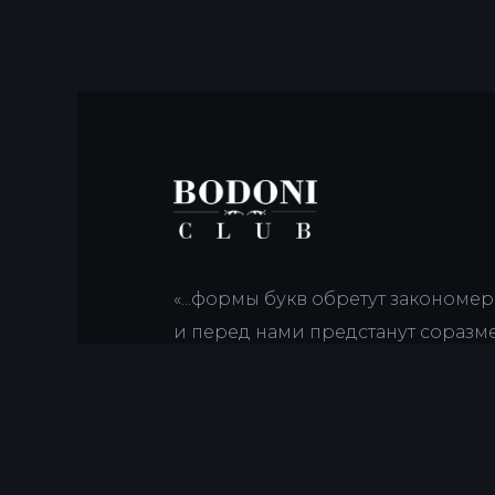
«...формы букв обретут закономе
и перед нами предстанут соразм
случайностей, оригинальность, о
тождество и симметрия, восторж